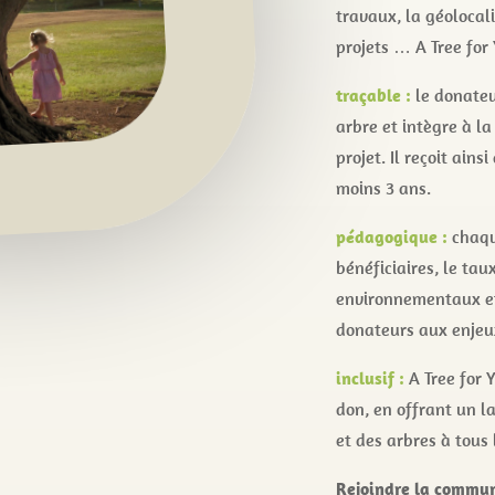
travaux, la géolocali
projets … A Tree for 
traçable :
le donateu
arbre et intègre à la
projet. Il reçoit ain
moins 3 ans.
pédagogique :
chaque
bénéficiaires, le tau
environnementaux et 
donateurs aux enjeux 
inclusif :
A Tree for 
don, en offrant un la
et des arbres à tous l
Rejoindre la commun