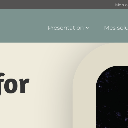
Mon c
Présentation
Mes solu
for