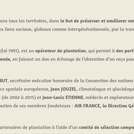
ans tous les territoires, dans
le but de préserver et améliorer n
les liens sociaux, globaux comme intergénérationnels, par la tra
(loi 1901), est un
opérateur de plantation
, qui permet à
des parti
monde,
en faisant un don en échange de l’obtention d’un reçu pour 
BUT
, secrétaire exécutive honoraire de la Convention des nations 
nce spatiale européenne,
Jean JOUZEL
, climatologue et glaciolog
C (de 2002 à 2015) et
Jean-Louis ETIENNE
, médecin et explorateur
e soutien de ses membres fondateurs :
AIR FRANCE, la Direction Gén
partenaires de plantation à l’aide d’un
comité de sélection compo