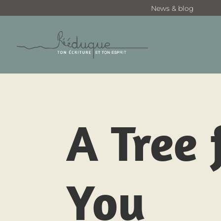
News & blog
A Tree 
You