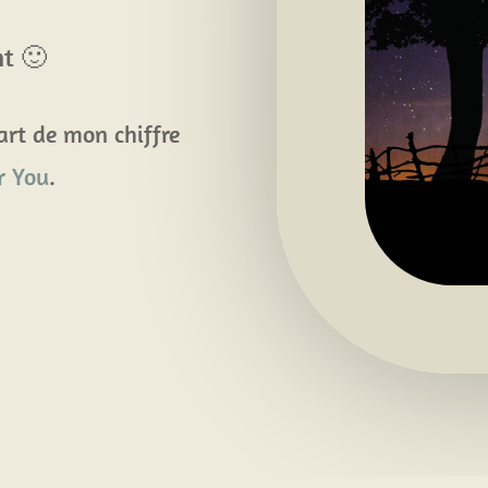
nt 🙂
part de mon chiffre
or You
.