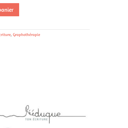
panier
criture
,
Graphothérapie