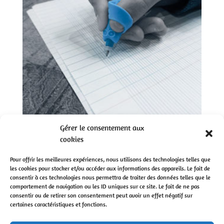
Gérer le consentement aux
Guide-doigts Hibou (lot de 3)
cookies
€
12,00
Pour offrir les meilleures expériences, nous utilisons des technologies telles que
les cookies pour stocker et/ou accéder aux informations des appareils. Le fait de
consentir à ces technologies nous permettra de traiter des données telles que le
comportement de navigation ou les ID uniques sur ce site. Le fait de ne pas
consentir ou de retirer son consentement peut avoir un effet négatif sur
certaines caractéristiques et fonctions.
© Rééduque-ton-écriture | Conception :
One Day
|
Mentions légales
|
C.G.V