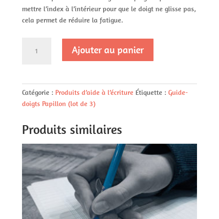
mettre l’index à l’intérieur pour que le doigt ne glisse pas,
cela permet de réduire la fatigue.
quantité
Ajouter au panier
de
Guide-
doigts
Papillon
Catégorie :
Produits d’aide à l’écriture
Étiquette :
Guide-
(lot
doigts Papillon (lot de 3)
de
3)
Produits similaires