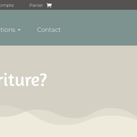
ompte
Panier
tions
Contact
riture?