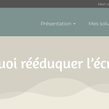
Mon c
Présentation
Mes solu
oi rééduquer l’éc