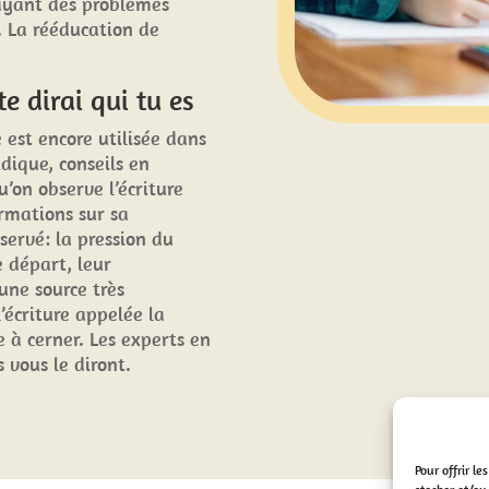
ayant des problèmes
. La rééducation de
e dirai qui tu es
e est encore utilisée dans
dique, conseils en
u’on observe l’écriture
rmations sur sa
servé: la pression du
de départ, leur
une source très
’écriture appelée la
le à cerner. Les experts en
 vous le diront.
Pour offrir l