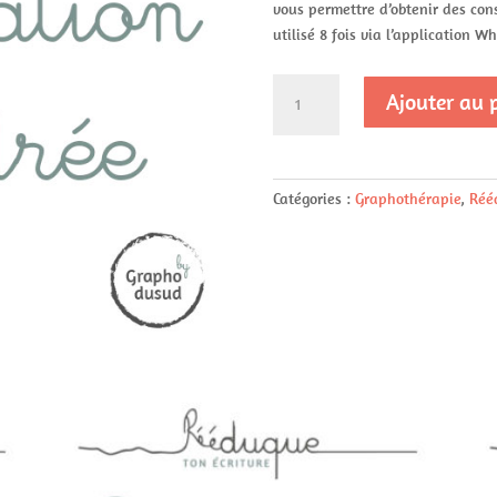
vous permettre d’obtenir des con
utilisé 8 fois via l’application W
quantité
Ajouter au 
de
Rééducation
encadrée
Adulte
Catégories :
Graphothérapie
,
Rééd