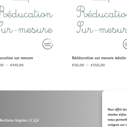
ucation sur mesure
Rééducation sur mesure Adulte
Plage
Plage
00
–
€
419,00
€
50,00
–
€
550,00
de
de
prix :
prix :
€40,00
€50,00
à
à
€419,00
€550,00
Pour offrir l
stocker et/ou
nous permettr
entions légales
|
C.G.V
uniques sur c