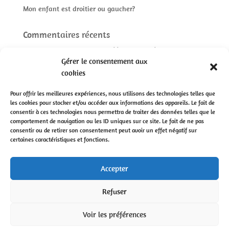
Mon enfant est droitier ou gaucher?
Commentaires récents
La dysgraphie c’est quoi? | Rééduque ton écriture
dans
Gérer le consentement aux
Conseils pour bien écrire
cookies
Pourquoi rééduquer l’écriture? | Rééduque ton écriture
dans
Conseils pour bien écrire
Pour offrir les meilleures expériences, nous utilisons des technologies telles que
les cookies pour stocker et/ou accéder aux informations des appareils. Le fait de
consentir à ces technologies nous permettra de traiter des données telles que le
comportement de navigation ou les ID uniques sur ce site. Le fait de ne pas
consentir ou de retirer son consentement peut avoir un effet négatif sur
certaines caractéristiques et fonctions.
© Rééduque-ton-écriture | Conception :
One Day
|
Mentions légales
|
C.G.V
Accepter
Refuser
Voir les préférences